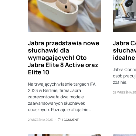
Jabra przedstawia nowe
Jabra C
słuchawki dla
słucha
wymagających! Oto
idealne
Jabra Elite 8 Active oraz
Jabra Conne
Elite 10
osób pracuj
zdalnie.
Na trwających właśnie targach IFA
2023 w Berlinie, firma Jabra
28 WRZEŚNIA 2
zaprezentowała dwa modele
zaawansowanych słuchawek
dousznych. Poznajcie oficjalnie…
2 WRZEŚNIA 2023
1 COMMENT