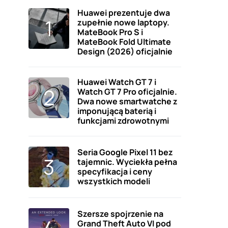
Huawei prezentuje dwa
zupełnie nowe laptopy.
MateBook Pro S i
MateBook Fold Ultimate
Design (2026) oficjalnie
Huawei Watch GT 7 i
Watch GT 7 Pro oficjalnie.
Dwa nowe smartwatche z
imponującą baterią i
funkcjami zdrowotnymi
Seria Google Pixel 11 bez
tajemnic. Wyciekła pełna
specyfikacja i ceny
wszystkich modeli
Szersze spojrzenie na
Grand Theft Auto VI pod