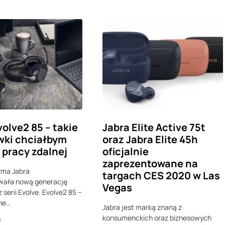
volve2 85 – takie
Jabra Elite Active 75t
wki chciałbym
oraz Jabra Elite 45h
 pracy zdalnej
oficjalnie
zaprezentowane na
rma Jabra
targach CES 2020 w Las
wała nową generację
Vegas
serii Evolve. Evolve2 85 –
one…
Jabra jest marką znaną z
konsumenckich oraz biznesowych
0