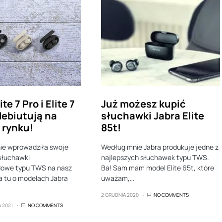
te 7 Pro i Elite 7
Już możesz kupić
debiutują na
słuchawki Jabra Elite
 rynku!
85t!
ie wprowadziła swoje
Według mnie Jabra produkuje jedne z
słuchawki
najlepszych słuchawek typu TWS.
owe typu TWS na nasz
Ba! Sam mam model Elite 65t, które
 tu o modelach Jabra
uważam,…
2 GRUDNIA 2020
NO COMMENTS
A 2021
NO COMMENTS