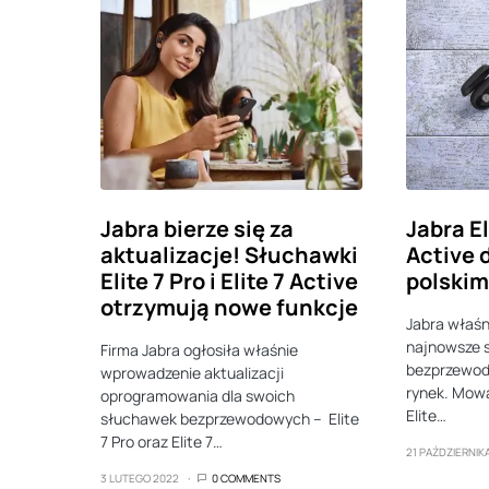
Jabra bierze się za
Jabra Eli
aktualizacje! Słuchawki
Active 
Elite 7 Pro i Elite 7 Active
polskim
otrzymują nowe funkcje
Jabra właśn
najnowsze 
Firma Jabra ogłosiła właśnie
bezprzewod
wprowadzenie aktualizacji
rynek. Mowa
oprogramowania dla swoich
Elite…
słuchawek bezprzewodowych – Elite
7 Pro oraz Elite 7…
21 PAŹDZIERNIK
3 LUTEGO 2022
0 COMMENTS