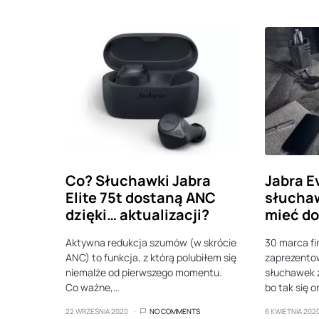
Co? Słuchawki Jabra
Jabra E
Elite 75t dostaną ANC
słucha
dzięki… aktualizacji?
mieć do
Aktywna redukcja szumów (w skrócie
30 marca fi
ANC) to funkcja, z którą polubiłem się
zaprezento
niemalże od pierwszego momentu.
słuchawek z 
Co ważne,…
bo tak się 
22 WRZEŚNIA 2020
NO COMMENTS
6 KWIETNIA 202