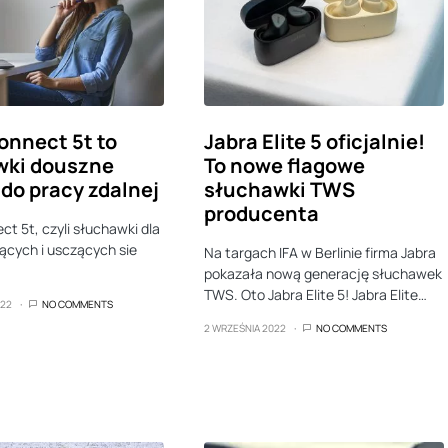
onnect 5t to
Jabra Elite 5 oficjalnie!
wki douszne
To nowe flagowe
 do pracy zdalnej
słuchawki TWS
producenta
ct 5t, czyli słuchawki dla
ących i usczących sie
Na targach IFA w Berlinie firma Jabra
pokazała nową generację słuchawek
TWS. Oto Jabra Elite 5! Jabra Elite…
022
NO COMMENTS
2 WRZEŚNIA 2022
NO COMMENTS